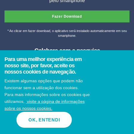
pelo smartphone
Fazer Download
* Ao clicar em fazer download, o aplicativo será instalado automaticamente em seu
smartphone.
Colabore com a pesquisa
Para uma mellhor experiência em
Clique abaixo para enviar sua mensagem por vídeo, áudio
nosso site, por favor, aceite os
nossos cookies de navegação.
ou texto
Existem algumas opções que podem não
funcionar sem a utilização dos cookies.
Enviar mensagem por Whatsapp
Para mais informações sobre os cookies que
utilizamos,
visite a página de informações
sobre os nossos cookies.
© 2021 PARI-c Todos os direitos reservados
OK, ENTENDI