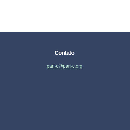
Contato
pari-c@pari-c.org