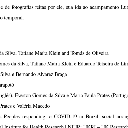
e de fotografias feitas por ele, sua ida ao acampamento Lut
co temporal.
da Silva, Tatiane Maíra Klein and Tomás de Oliveira
es da Silva, Tatiane Maíra Klein e Eduardo Teixeira de Li
Silva e Bernando Alvarez Braga
arapotó
nglês). Everton Gomes da Silva e Maria Paula Prates (Portug
Prates e Valéria Macedo
s Peoples responding to COVID-19 in Brazil: social arra
l Institute for Health Research | NIHR; UKRI – UK Research