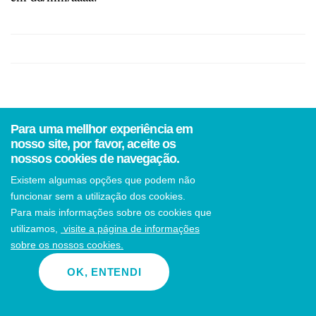
Para uma mellhor experiência em
nosso site, por favor, aceite os
nossos cookies de navegação.
Existem algumas opções que podem não
Contato
funcionar sem a utilização dos cookies.
Para mais informações sobre os cookies que
pari-c@pari-c.org
utilizamos,
visite a página de informações
sobre os nossos cookies.
Aplicativo PARI-c
OK, ENTENDI
Baixe o aplicativo e acompanhe nossa pesquisa também