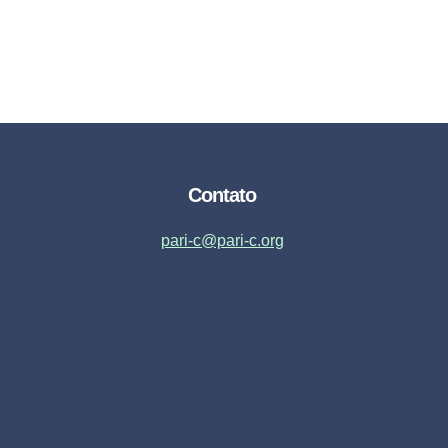
Contato
pari-c@pari-c.org