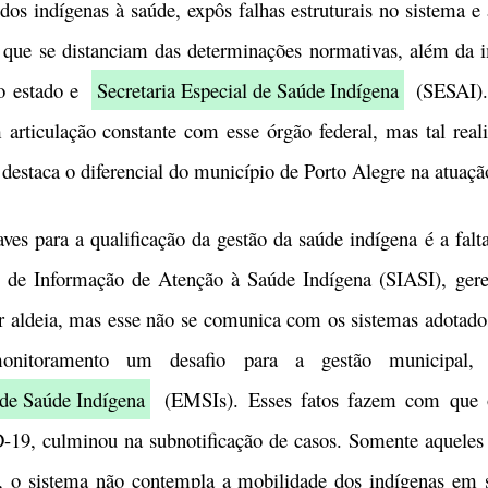
os indígenas à saúde, expôs falhas estruturais no sistema e 
 que se distanciam das determinações normativas, além da i
do estado e
Secretaria Especial de Saúde Indígena
(SESAI).
rticulação constante com esse órgão federal, mas tal real
 destaca o diferencial do município de Porto Alegre na atuaç
ra a qualificação da gestão da saúde indígena é a falta
a de Informação de Atenção à Saúde Indígena (SIASI), ger
r aldeia, mas esse não se comunica com os sistemas adotado
itoramento um desafio para a gestão municipal, d
 de Saúde Indígena
(EMSIs). Esses fatos fazem com que o
D-19, culminou na subnotificação de casos. Somente aqueles
o, o sistema não contempla a mobilidade dos indígenas em s