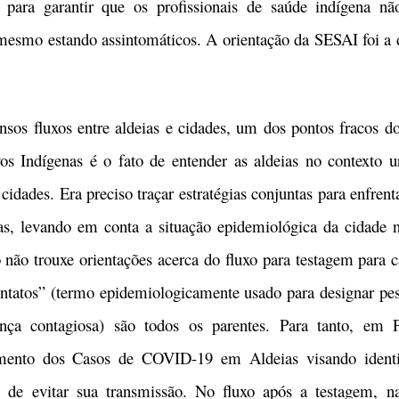
para garantir que os profissionais de saúde indígena nã
smo estando assintomáticos. A orientação da SESAI foi a d
fluxos entre aldeias e cidades, um dos pontos fracos do
os Indígenas é o fato de entender as aldeias no contexto 
cidades. Era preciso traçar estratégias conjuntas para enfrent
, levando em conta a situação epidemiológica da cidade na
o não trouxe orientações acerca do fluxo para testagem para
contatos” (termo epidemiologicamente usado para designar p
ça contagiosa) são todos os parentes. Para tanto, em 
mento dos Casos de COVID-19 em Aldeias visando identif
s de evitar sua transmissão. No fluxo após a testagem, na 