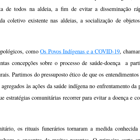
ata de todos na aldeia, a fim de evitar a disseminação r
a coletivo existente nas aldeias, a socialização de objeto
ológicos, como
Os Povos Indígenas e a COVID-19
, chamam
intas concepções sobre o processo de saúde-doença a parti
urais. Partimos do pressuposto ético de que os entendimento
 agregados às ações da saúde indígena no enfrentamento da 
ue estratégias comunitárias recorrer para evitar a doença e 
, os rituais funerários tornaram a medida conhecida c
volvem o encontro de muitos parentes. O primeiro surto e