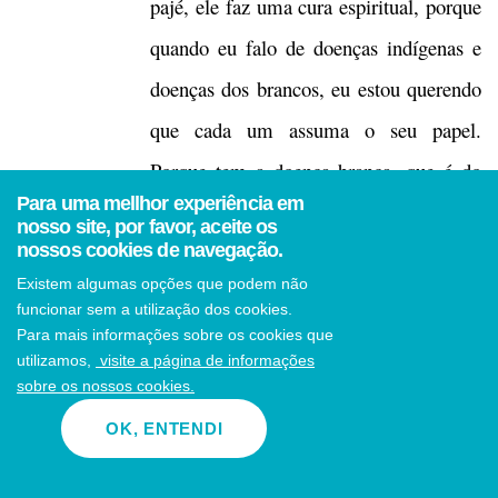
pajé, ele faz uma cura espiritual, porque
quando eu falo de doenças indígenas e
doenças dos brancos, eu estou querendo
que cada um assuma o seu papel.
Porque tem a doença branca, que é do
Para uma mellhor experiência em
médico branco, e tem a doença
nosso site, por favor, aceite os
nossos cookies de navegação.
indígena, que é do indígena. E a cura a
Existem algumas opções que podem não
essas doenças dos indígenas, e pode ser
funcionar sem a utilização dos cookies.
até do branco, ela é descoberta [de
Para mais informações sobre os cookies que
utilizamos,
visite a página de informações
forma] muito oral. Quando eu falo da
sobre os nossos cookies.
oralidade, ali é a doença espiritual, falei
OK, ENTENDI
na última vez, que todas as coisas têm