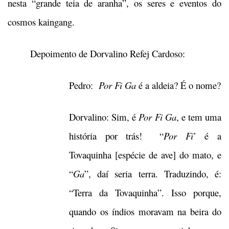
nesta “grande teia de aranha”, os seres e eventos do
cosmos kaingang.
Depoimento de Dorvalino Refej Cardoso:
Pedro:
Por Fi Ga
é a aldeia? É o nome?
Dorvalino: Sim, é
Por Fi Ga
, e tem uma
história por trás! “
Por Fi
’ é a
Tovaquinha [espécie de ave] do mato, e
“
Ga
”, daí seria terra. Traduzindo, é:
“Terra da Tovaquinha”. Isso porque,
quando os índios moravam na beira do