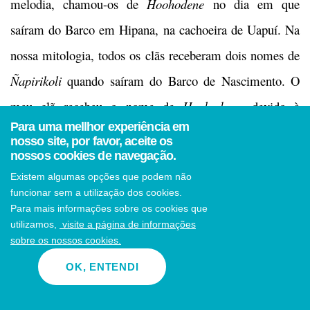
melodia, chamou-os de
Hoohodene
no dia em que
saíram do Barco em Hipana, na cachoeira de Uapuí. Na
nossa mitologia, todos os clãs receberam dois nomes de
Ñapirikoli
quando saíram do Barco de Nascimento. O
meu clã recebeu o nome de
Hoohodene
, devido à
Para uma mellhor experiência em
melodia do Instrumento Sagrado (há uma flauta ritual
nosso site, por favor, aceite os
nossos cookies de navegação.
com o nome de Inambu) e
Heriene
, pois avistamos a
Existem algumas opções que podem não
direção do sol no momento da saída do Barco. Por isso,
funcionar sem a utilização dos cookies.
posso dizer que sou
Hoohodene Heriene
.
Para mais informações sobre os cookies que
utilizamos,
visite a página de informações
sobre os nossos cookies.
Nota de João Vianna
OK, ENTENDI
Afonso Fontes, Kamida, 57 anos, é um homem