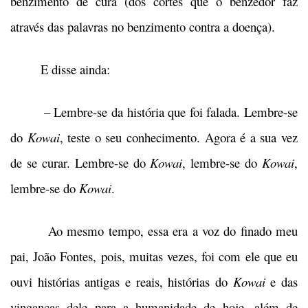
benzimento de cura (dos cortes que o benzedor faz
através das palavras no benzimento contra a doença).
E disse ainda:
– Lembre-se da história que foi falada. Lembre-se
do
Kowai
, teste o seu conhecimento. Agora é a sua vez
de se curar. Lembre-se do
Kowai
, lembre-se do
Kowai
,
lembre-se do
Kowai
.
Ao mesmo tempo, essa era a voz do finado meu
pai, João Fontes, pois, muitas vezes, foi com ele que eu
ouvi histórias antigas e reais, histórias do
Kowai
e das
vinganças dele para a humanidade de hoje, além de