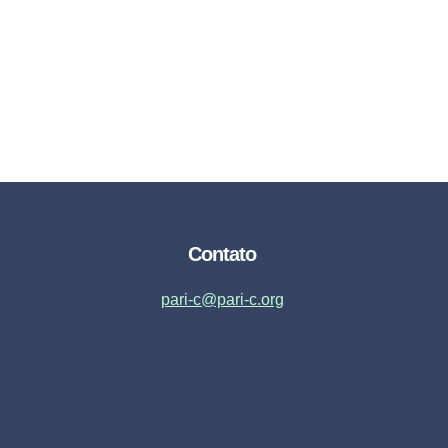
Contato
pari-c@pari-c.org