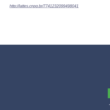
http://lattes.cnpq.br/7741232099498041