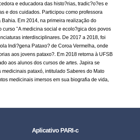
edora e educadora das histo?rias, tradic?o?es e
zas e dos cuidados. Participou como professora
 Bahia. Em 2014, na primeira realização do
 o curso "A medicina social e ecolo?gica dos povos
ciaturas interdisciplinares. De 2017 a 2018, foi
scola Indi?gena Pataxo? de Coroa Vermelha, onde
orias aos jovens pataxo?. Em 2018 retorna à UFSB
ado aos alunos dos cursos de artes. Japira se
s medicinais pataxó, intitulado Saberes do Mato
ntos medicinais imersos em sua biografia de vida,
Aplicativo PARI-c