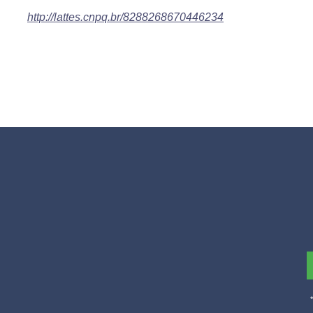
http://lattes.cnpq.br/8288268670446234