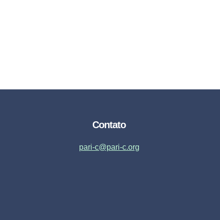
Contato
pari-c@pari-c.org