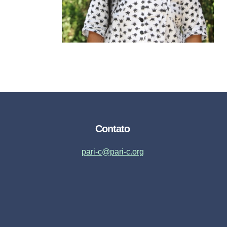
Contato
pari-c@pari-c.org