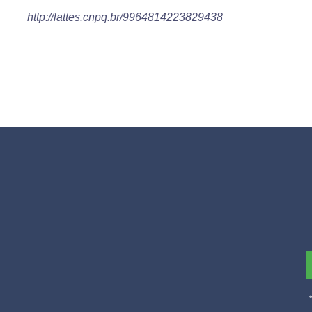
http://lattes.cnpq.br/9964814223829438