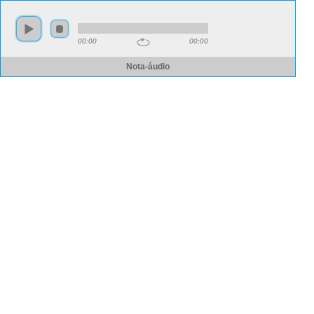
00:00
00:00
Nota-áudio