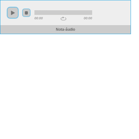
00:00
00:00
Nota-áudio