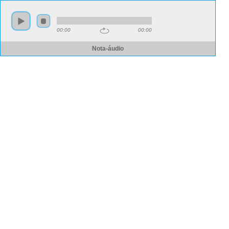
00:00
00:00
Nota-áudio