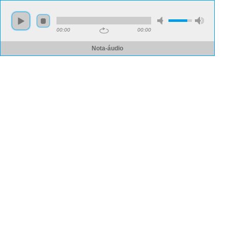
00:00
00:00
Nota-áudio