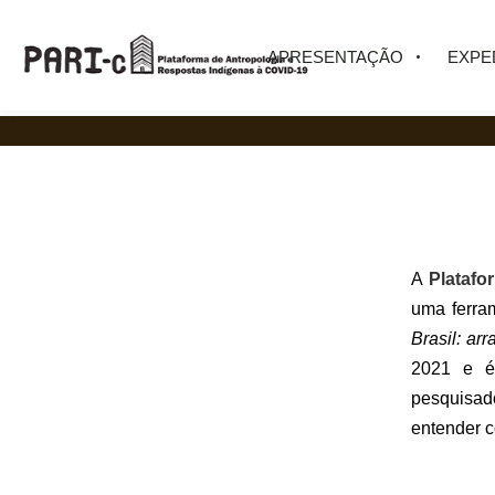
APRESENTAÇÃO
EXPE
A
Platafo
uma ferra
Brasil: ar
2021 e é
pesquisado
entender 