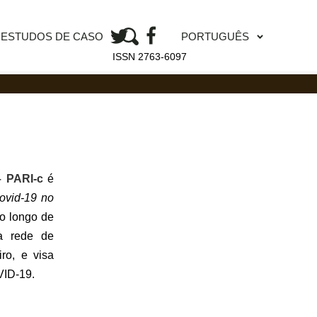
PORTUGUÊS
ESTUDOS DE CASO
ISSN 2763-6097
– PARI-c
é
ovid-19 no
ao longo de
a rede de
iro, e visa
VID-19.