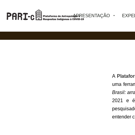
APRESENTAÇÃO
EXPE
A
Platafo
uma ferra
Brasil: ar
2021 e é
pesquisado
entender 