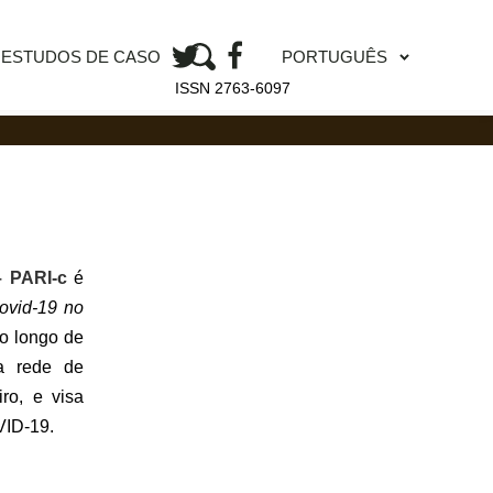
PORTUGUÊS
ESTUDOS DE CASO
ISSN 2763-6097
– PARI-c
é
ovid-19 no
ao longo de
a rede de
iro, e visa
VID-19.